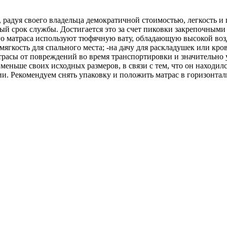
 радуя своего владельца демократичной стоимостью, легкость и
й срок службы. Достигается это за счет пиковки закрепочными
ного матраса используют тюфячную вату, обладающую высокой в
мягкость для спального места; -на дачу для раскладушек или кро
атрасы от повреждений во время транспортировки и значительн
еньше своих исходных размеров, в связи с тем, что он находил
ии. Рекомендуем снять упаковку и положить матрас в горизонта