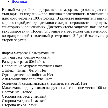
Доставка
Ватный матрас Тик поддерживает комфортные условия для сна,
стандартных изделий – повышенная практичность и увеличенны
плотного чехла из 100% хлопка. В качестве наполнителя ват
хорошо подойдет: -для диванов сгладить неровности и придать 
санаториях и общежитиях. Для того чтобы защитить ватные м
вакуумирования. После получение матрас может быть немного м
возвращает свой заявленный размер после 3-5 дней эксплуатац
сторон за углы.
Форма матраса: Прямоугольный
Тип матраса: беспружинный
Размер матраса: 60x140 см
Наполнение матраса: тюфячная вата
Эффект "Зима - Лето": Нет
Ортопедические свойства: Нет
Анатомические свойства: Нет
Усиленный каркас матраса (периметр матраса): Нет
Максимально допустимая нагрузка на 1 спальное место: 100 кг
Состояние: Новое
Сторона матраса 2: мягкий
Сторона матраса 1: мягкий
Сторона чехла 1: тик