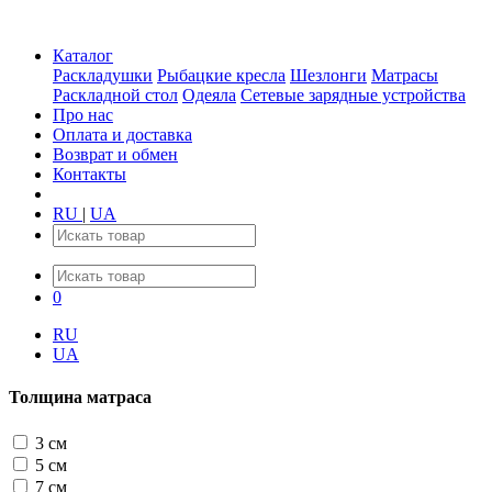
Каталог
Раскладушки
Рыбацкие кресла
Шезлонги
Матрасы
Раскладной стол
Одеяла
Сетевые зарядные устройства
Про нас
Оплата и доставка
Возврат и обмен
Контакты
RU
|
UA
0
RU
UA
Толщина матраса
3 см
5 см
7 см